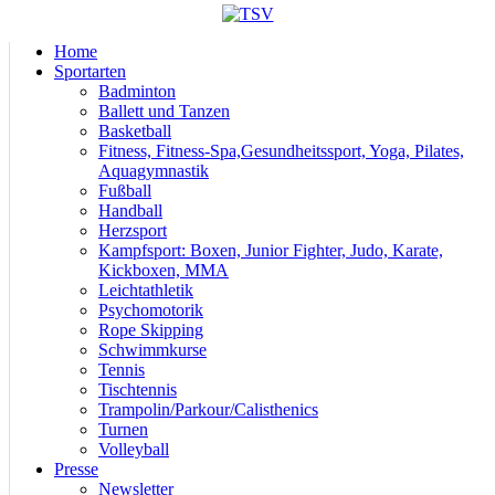
Home
Sportarten
Badminton
Ballett und Tanzen
Basketball
Fitness, Fitness-Spa,Gesundheitssport, Yoga, Pilates,
Aquagymnastik
Fußball
Handball
Herzsport
Kampfsport: Boxen, Junior Fighter, Judo, Karate,
Kickboxen, MMA
Leichtathletik
Psychomotorik
Rope Skipping
Schwimmkurse
Tennis
Tischtennis
Trampolin/Parkour/Calisthenics
Turnen
Volleyball
Presse
Newsletter