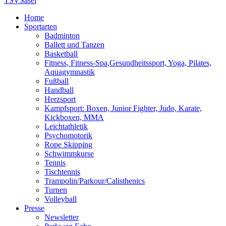
TSV
Sasel
Home
Sportarten
Badminton
Ballett und Tanzen
Basketball
Fitness, Fitness-Spa,Gesundheitssport, Yoga, Pilates,
Aquagymnastik
Fußball
Handball
Herzsport
Kampfsport: Boxen, Junior Fighter, Judo, Karate,
Kickboxen, MMA
Leichtathletik
Psychomotorik
Rope Skipping
Schwimmkurse
Tennis
Tischtennis
Trampolin/Parkour/Calisthenics
Turnen
Volleyball
Presse
Newsletter