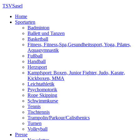
TSV
Sasel
Home
Sportarten
Badminton
Ballett und Tanzen
Basketball
Fitness, Fitness-Spa,Gesundheitssport, Yoga, Pilates,
Aquagymnastik
Fußball
Handball
Herzsport
Kampfsport: Boxen, Junior Fighter, Judo, Karate,
Kickboxen, MMA
Leichtathletik
Psychomotorik
Rope Skipping
Schwimmkurse
Tennis
Tischtennis
Trampolin/Parkour/Calisthenics
Turnen
Volleyball
Presse