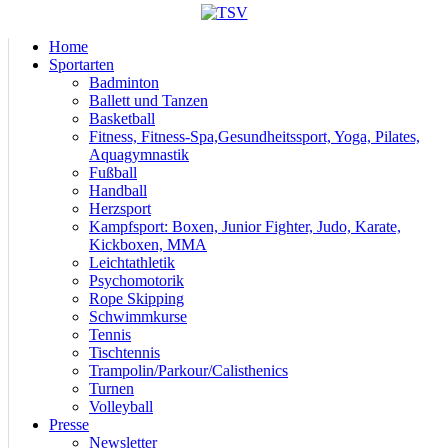
Home
Sportarten
Badminton
Ballett und Tanzen
Basketball
Fitness, Fitness-Spa,Gesundheitssport, Yoga, Pilates,
Aquagymnastik
Fußball
Handball
Herzsport
Kampfsport: Boxen, Junior Fighter, Judo, Karate,
Kickboxen, MMA
Leichtathletik
Psychomotorik
Rope Skipping
Schwimmkurse
Tennis
Tischtennis
Trampolin/Parkour/Calisthenics
Turnen
Volleyball
Presse
Newsletter